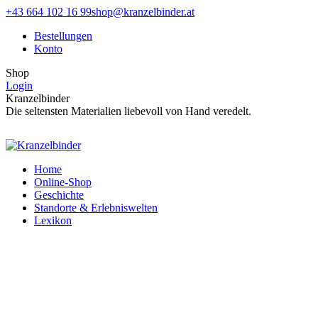
Zum
Facebook
Instagram
+43 664 102 16 99
shop@kranzelbinder.at
Inhalt
page
page
Bestellungen
springen
opens
opens
Konto
in
in
new
new
Shop
window
window
Login
Kranzelbinder
Die seltensten Materialien liebevoll von Hand veredelt.
Home
Online-Shop
Geschichte
Standorte & Erlebniswelten
Lexikon