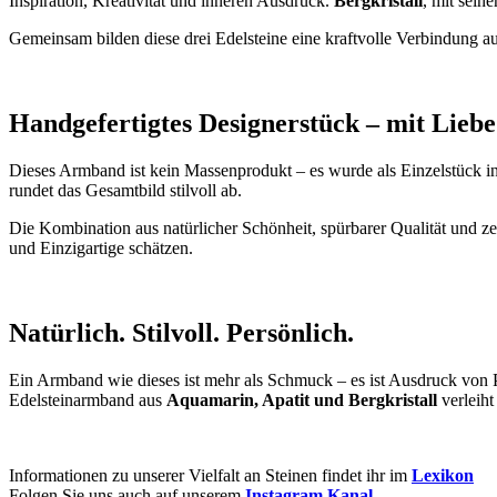
Inspiration, Kreativität und inneren Ausdruck.
Bergkristall
, mit sein
Gemeinsam bilden diese drei Edelsteine eine kraftvolle Verbindung 
Handgefertigtes Designerstück – mit Liebe
Dieses Armband ist kein Massenprodukt – es wurde als Einzelstück in u
rundet das Gesamtbild stilvoll ab.
Die Kombination aus natürlicher Schönheit, spürbarer Qualität und 
und Einzigartige schätzen.
Natürlich. Stilvoll. Persönlich.
Ein Armband wie dieses ist mehr als Schmuck – es ist Ausdruck von Pe
Edelsteinarmband aus
Aquamarin, Apatit und Bergkristall
verleiht
Informationen zu unserer Vielfalt an Steinen findet ihr im
Lexikon
Folgen Sie uns auch auf unserem
Instagram Kanal