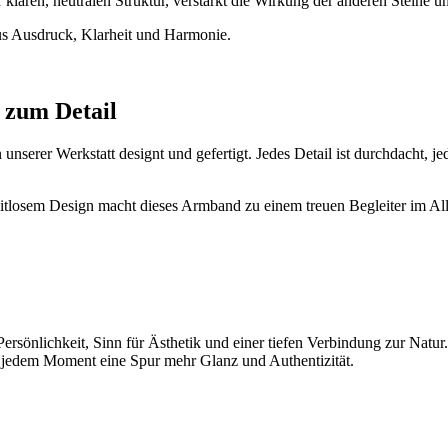
er klaren, neutralen Struktur, verstärkt die Wirkung der anderen Steine u
aus Ausdruck, Klarheit und Harmonie.
 zum Detail
nserer Werkstatt designt und gefertigt. Jedes Detail ist durchdacht, je
zeitlosem Design macht dieses Armband zu einem treuen Begleiter im A
rsönlichkeit, Sinn für Ästhetik und einer tiefen Verbindung zur Natur. 
 jedem Moment eine Spur mehr Glanz und Authentizität.