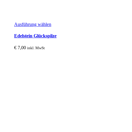
Dieses
Ausführung wählen
Produkt
weist
Edelstein Glückspilze
mehrere
Varianten
€
7,00
inkl. MwSt
auf.
Die
Optionen
können
auf
der
Produktseite
gewählt
werden