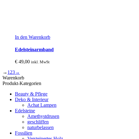
In den Warenkorb
Edelsteinarmband
€
49,00
inkl. MwSt
→
1
2
3
→
Warenkorb
Produkt-Kategorien
Beauty & Pflege
Deko & Interieur
Achat Lampen
Edelsteine
Amethystdrusen
geschliffen
naturbelassen
Fossilien
Versteinertes Holz