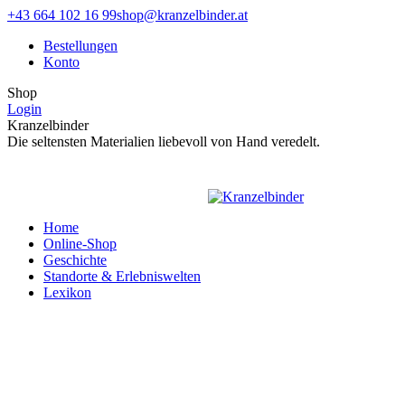
Zum
Facebook
Instagram
+43 664 102 16 99
shop@kranzelbinder.at
Inhalt
page
page
Bestellungen
springen
opens
opens
Konto
in
in
new
new
Shop
window
window
Login
Kranzelbinder
Die seltensten Materialien liebevoll von Hand veredelt.
Home
Online-Shop
Geschichte
Standorte & Erlebniswelten
Lexikon