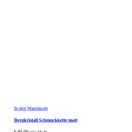
In den Warenkorb
Bergkristall Schmuckkette matt
€
95,00
inkl. MwSt