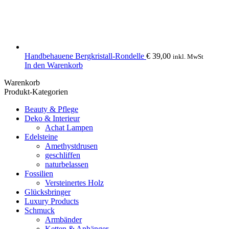
Handbehauene Bergkristall-Rondelle
€
39,00
inkl. MwSt
In den Warenkorb
Warenkorb
Produkt-Kategorien
Beauty & Pflege
Deko & Interieur
Achat Lampen
Edelsteine
Amethystdrusen
geschliffen
naturbelassen
Fossilien
Versteinertes Holz
Glücksbringer
Luxury Products
Schmuck
Armbänder
Ketten & Anhänger