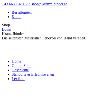
Zum
Facebook
Instagram
+43 664 102 16 99
shop@kranzelbinder.at
Inhalt
page
page
Bestellungen
springen
opens
opens
Konto
in
in
new
new
Shop
window
window
Login
Kranzelbinder
Die seltensten Materialien liebevoll von Hand veredelt.
Home
Online-Shop
Geschichte
Standorte & Erlebniswelten
Lexikon