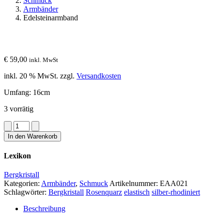
Schmuck
Armbänder
Edelsteinarmband
€
59,00
inkl. MwSt
inkl. 20 % MwSt.
zzgl.
Versandkosten
Umfang: 16cm
3 vorrätig
Edelsteinarmband
Menge
In den Warenkorb
Lexikon
Bergkristall
Kategorien:
Armbänder
,
Schmuck
Artikelnummer:
EAA021
Schlagwörter:
Bergkristall
Rosenquarz
elastisch
silber-rhodiniert
Beschreibung