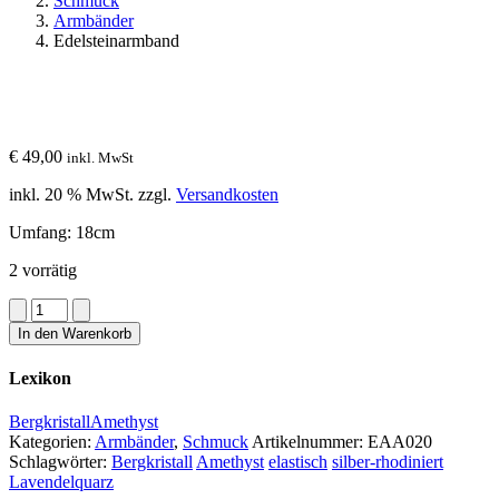
Schmuck
Armbänder
Edelsteinarmband
€
49,00
inkl. MwSt
inkl. 20 % MwSt.
zzgl.
Versandkosten
Umfang: 18cm
2 vorrätig
Edelsteinarmband
Menge
In den Warenkorb
Lexikon
Bergkristall
Amethyst
Kategorien:
Armbänder
,
Schmuck
Artikelnummer:
EAA020
Schlagwörter:
Bergkristall
Amethyst
elastisch
silber-rhodiniert
Lavendelquarz