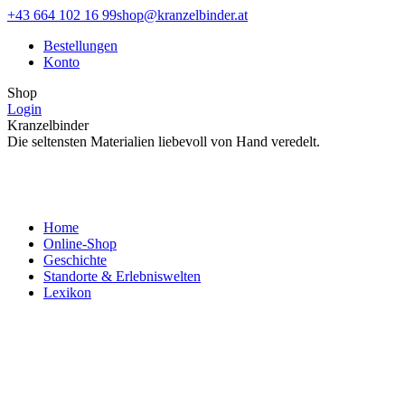
Zum
Facebook
Instagram
+43 664 102 16 99
shop@kranzelbinder.at
Inhalt
page
page
Bestellungen
springen
opens
opens
Konto
in
in
new
new
Shop
window
window
Login
Kranzelbinder
Die seltensten Materialien liebevoll von Hand veredelt.
Home
Online-Shop
Geschichte
Standorte & Erlebniswelten
Lexikon