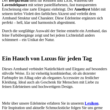
Der
Bergkristall
steht für Reinheit und Licht, während der
Lavendelquarz
mit seiner pastellfarbenen, fast transparenten
Erscheinung eine zarte Eleganz einbringt. Der
Amethyst
bildet mit
seinem tiefen Violett den farblichen Akzent und verleiht dem
Armband Struktur und Charakter. Diese Edelsteine ergänzen sich
perfekt – hell, klar und harmonisch abgestimmt.
Durch die sorgfältige Auswahl der Steine entsteht ein Armband, das
feine Farbübergänge zeigt und bei jedem Lichteinfall anders
schimmert – ein Unikat der Natur.
Ein Hauch von Luxus für jeden Tag
Dieses Armband verbindet Natürlichkeit und Eleganz auf besonders
stilvolle Weise. Es ist vielseitig kombinierbar, ob als dezenter
Farbtupfer im Alltag oder als elegantes Accessoire zu festlicher
Kleidung. Ideal auch als Geschenk für Menschen mit Liebe zu
feinen Edelsteinen und hochwertigem Design.
Mehr über unsere Edelsteine erfahren Sie in unserem
Lexikon
.
Für Inspiration und aktuelle Schmuckstücke folgen Sie uns gerne