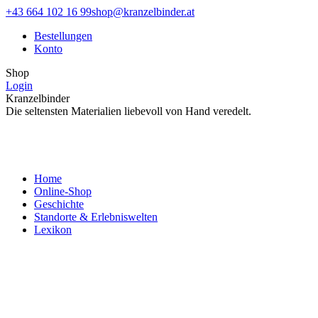
Zum
Facebook
Instagram
+43 664 102 16 99
shop@kranzelbinder.at
Inhalt
page
page
Bestellungen
springen
opens
opens
Konto
in
in
new
new
Shop
window
window
Login
Kranzelbinder
Die seltensten Materialien liebevoll von Hand veredelt.
Home
Online-Shop
Geschichte
Standorte & Erlebniswelten
Lexikon