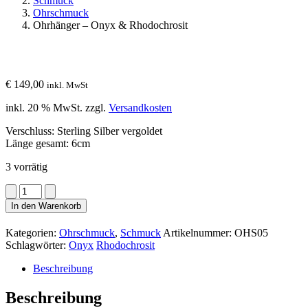
Schmuck
Ohrschmuck
Ohrhänger – Onyx & Rhodochrosit
€
149,00
inkl. MwSt
inkl. 20 % MwSt.
zzgl.
Versandkosten
Verschluss: Sterling Silber vergoldet
Länge gesamt: 6cm
3 vorrätig
Ohrhänger
-
In den Warenkorb
Onyx
&
Kategorien:
Ohrschmuck
,
Schmuck
Artikelnummer:
OHS05
Rhodochrosit
Schlagwörter:
Onyx
Rhodochrosit
Menge
Beschreibung
Beschreibung