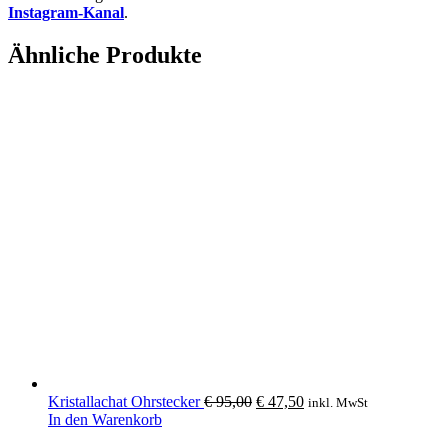
Instagram-Kanal
.
Ähnliche Produkte
Ursprünglicher
Aktueller
Kristallachat Ohrstecker
€
95,00
€
47,50
inkl. MwSt
Preis
Preis
In den Warenkorb
war:
ist: