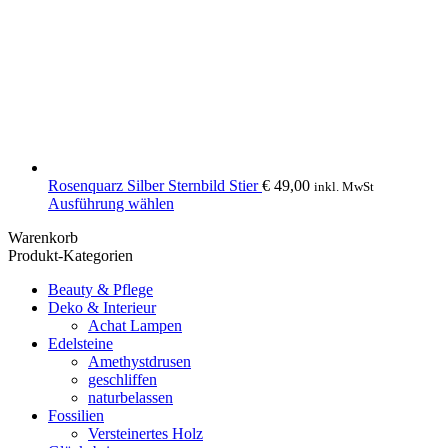
Rosenquarz Silber Sternbild Stier
€
49,00
inkl. MwSt
Dieses
Ausführung wählen
Produkt
Warenkorb
weist
Produkt-Kategorien
mehrere
Varianten
Beauty & Pflege
auf.
Deko & Interieur
Die
Achat Lampen
Optionen
Edelsteine
können
Amethystdrusen
auf
geschliffen
der
naturbelassen
Produktseite
Fossilien
gewählt
Versteinertes Holz
werden