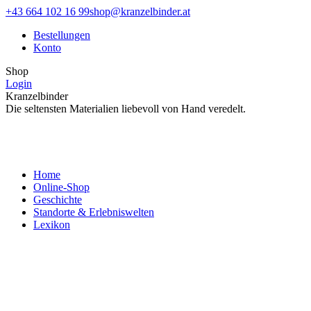
Zum
Facebook
Instagram
+43 664 102 16 99
shop@kranzelbinder.at
Inhalt
page
page
Bestellungen
springen
opens
opens
Konto
in
in
new
new
Shop
window
window
Login
Kranzelbinder
Die seltensten Materialien liebevoll von Hand veredelt.
Home
Online-Shop
Geschichte
Standorte & Erlebniswelten
Lexikon