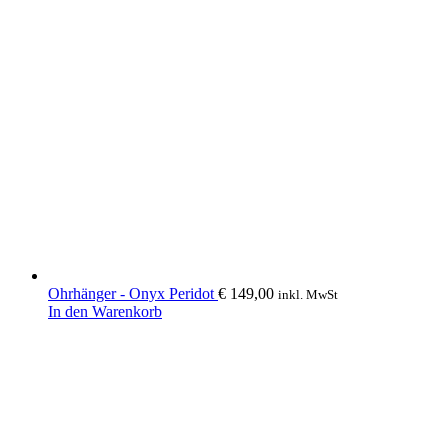
€ 95,00
€ 47,50.
Ohrhänger - Onyx Peridot
€
149,00
inkl. MwSt
In den Warenkorb