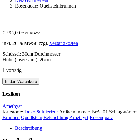
Deko & Interieur
Rosenquarz Quellsteinbrunnen
€
295,00
inkl. MwSt
inkl. 20 % MwSt.
zzgl.
Versandkosten
Schüssel: 30cm Durchmesser
Höhe (insgesamt): 26cm
1 vorrätig
Rosenquarz
In den Warenkorb
Quellsteinbrunnen
Menge
Lexikon
Amethyst
Kategorie:
Deko & Interieur
Artikelnummer:
BrA_01
Schlagwörter:
Brunnen
Quelllstein
Beleuchtung
Amethyst
Rosenquarz
Beschreibung