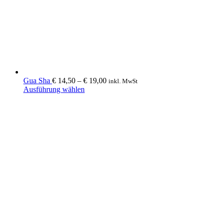
Gua Sha
€
14,50
–
€
19,00
inkl. MwSt
Dieses
Ausführung wählen
Produkt
weist
mehrere
Varianten
auf.
Die
Optionen
können
auf
der
Produktseite
gewählt
werden