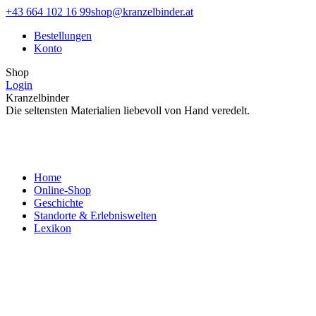
Zum
Facebook
Instagram
+43 664 102 16 99
shop@kranzelbinder.at
Inhalt
page
page
Bestellungen
springen
opens
opens
Konto
in
in
new
new
Shop
window
window
Login
Kranzelbinder
Die seltensten Materialien liebevoll von Hand veredelt.
Home
Online-Shop
Geschichte
Standorte & Erlebniswelten
Lexikon