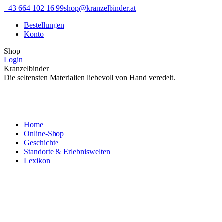
Zum
Facebook
Instagram
+43 664 102 16 99
shop@kranzelbinder.at
Inhalt
page
page
Bestellungen
springen
opens
opens
Konto
in
in
new
new
Shop
window
window
Login
Kranzelbinder
Die seltensten Materialien liebevoll von Hand veredelt.
Home
Online-Shop
Geschichte
Standorte & Erlebniswelten
Lexikon