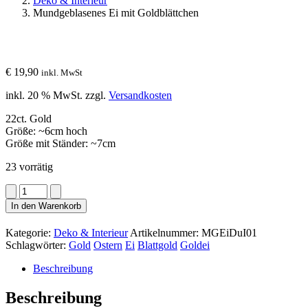
Deko & Interieur
Mundgeblasenes Ei mit Goldblättchen
€
19,90
inkl. MwSt
inkl. 20 % MwSt.
zzgl.
Versandkosten
22ct. Gold
Größe: ~6cm hoch
Größe mit Ständer: ~7cm
23 vorrätig
Mundgeblasenes
Ei
In den Warenkorb
mit
Goldblättchen
Kategorie:
Deko & Interieur
Artikelnummer:
MGEiDuI01
Menge
Schlagwörter:
Gold
Ostern
Ei
Blattgold
Goldei
Beschreibung
Beschreibung