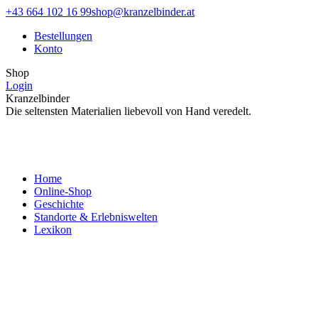
Zum
Facebook
Instagram
+43 664 102 16 99
shop@kranzelbinder.at
Inhalt
page
page
Bestellungen
springen
opens
opens
Konto
in
in
new
new
Shop
window
window
Login
Kranzelbinder
Die seltensten Materialien liebevoll von Hand veredelt.
Home
Online-Shop
Geschichte
Standorte & Erlebniswelten
Lexikon