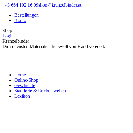
Zum
Facebook
Instagram
+43 664 102 16 99
shop@kranzelbinder.at
Inhalt
page
page
Bestellungen
springen
opens
opens
Konto
in
in
new
new
Shop
window
window
Login
Kranzelbinder
Die seltensten Materialien liebevoll von Hand veredelt.
Home
Online-Shop
Geschichte
Standorte & Erlebniswelten
Lexikon