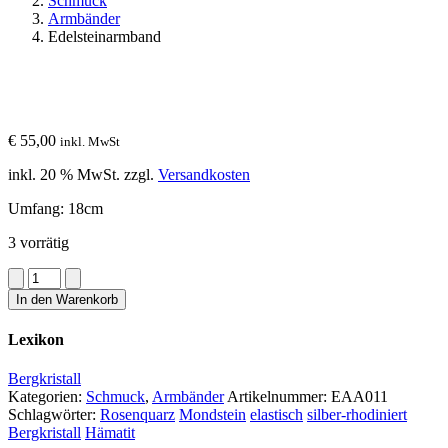
Schmuck
Armbänder
Edelsteinarmband
€
55,00
inkl. MwSt
inkl. 20 % MwSt.
zzgl.
Versandkosten
Umfang: 18cm
3 vorrätig
Edelsteinarmband
Menge
In den Warenkorb
Lexikon
Bergkristall
Kategorien:
Schmuck
,
Armbänder
Artikelnummer:
EAA011
Schlagwörter:
Rosenquarz
Mondstein
elastisch
silber-rhodiniert
Bergkristall
Hämatit