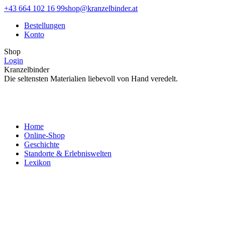
Zum
Facebook
Instagram
+43 664 102 16 99
shop@kranzelbinder.at
Inhalt
page
page
Bestellungen
springen
opens
opens
Konto
in
in
new
new
Shop
window
window
Login
Kranzelbinder
Die seltensten Materialien liebevoll von Hand veredelt.
Home
Online-Shop
Geschichte
Standorte & Erlebniswelten
Lexikon