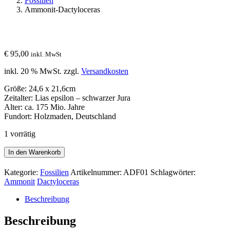
Fossilien
Ammonit-Dactyloceras
€
95,00
inkl. MwSt
inkl. 20 % MwSt.
zzgl.
Versandkosten
Größe: 24,6 x 21,6cm
Zeitalter: Lias epsilon – schwarzer Jura
Alter: ca. 175 Mio. Jahre
Fundort: Holzmaden, Deutschland
1 vorrätig
Ammonit-
In den Warenkorb
Dactyloceras
Menge
Kategorie:
Fossilien
Artikelnummer:
ADF01
Schlagwörter:
Ammonit
Dactyloceras
Beschreibung
Beschreibung