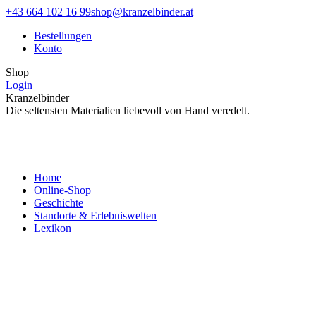
Zum
Facebook
Instagram
+43 664 102 16 99
shop@kranzelbinder.at
Inhalt
page
page
Bestellungen
springen
opens
opens
Konto
in
in
new
new
Shop
window
window
Login
Kranzelbinder
Die seltensten Materialien liebevoll von Hand veredelt.
Home
Online-Shop
Geschichte
Standorte & Erlebniswelten
Lexikon