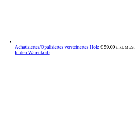
Achatisiertes/Opalisiertes versteinertes Holz
€
59,00
inkl. MwSt
In den Warenkorb