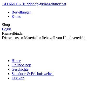
Zum
Facebook
Instagram
+43 664 102 16 99
shop@kranzelbinder.at
Inhalt
page
page
Bestellungen
springen
opens
opens
Konto
in
in
new
new
Shop
window
window
Login
Kranzelbinder
Die seltensten Materialien liebevoll von Hand veredelt.
Home
Online-Shop
Geschichte
Standorte & Erlebniswelten
Lexikon