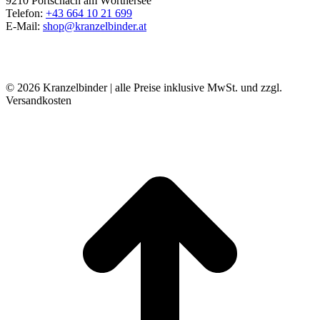
9210 Pörtschach am Wörthersee
Telefon:
+43 664 10 21 699
E-Mail:
shop@kranzelbinder.at
© 2026 Kranzelbinder | alle Preise inklusive MwSt. und zzgl.
Versandkosten
t
T