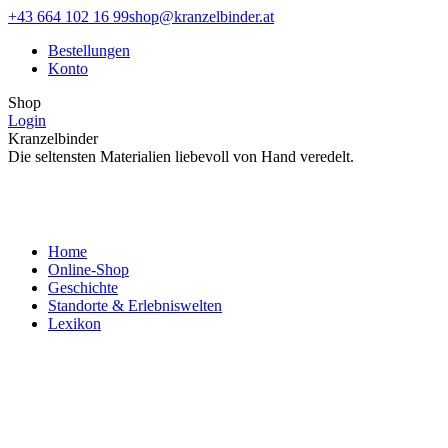
Zum
Facebook
Instagram
+43 664 102 16 99
shop@kranzelbinder.at
Inhalt
page
page
Bestellungen
springen
opens
opens
Konto
in
in
new
new
Shop
window
window
Login
Kranzelbinder
Die seltensten Materialien liebevoll von Hand veredelt.
Home
Online-Shop
Geschichte
Standorte & Erlebniswelten
Lexikon