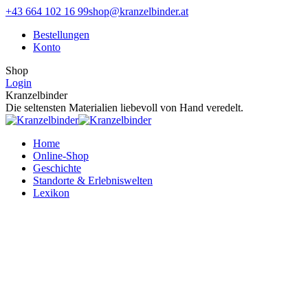
Zum
Facebook
Instagram
+43 664 102 16 99
shop@kranzelbinder.at
Inhalt
page
page
Bestellungen
springen
opens
opens
Konto
in
in
new
new
Shop
window
window
Login
Kranzelbinder
Die seltensten Materialien liebevoll von Hand veredelt.
Home
Online-Shop
Geschichte
Standorte & Erlebniswelten
Lexikon