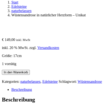
Start
Edelsteine
naturbelassen
Wüstensandrose in natürlicher Herzform – Unikat
€
149,00
inkl. MwSt
inkl. 20 % MwSt.
zzgl.
Versandkosten
Größe: 17cm
1 vorrätig
Wüstensandrose
In den Warenkorb
in
natürlicher
Kategorien:
naturbelassen
,
Edelsteine
Schlagwort:
Wüstensandrose
Herzform
–
Beschreibung
Unikat
Menge
Beschreibung