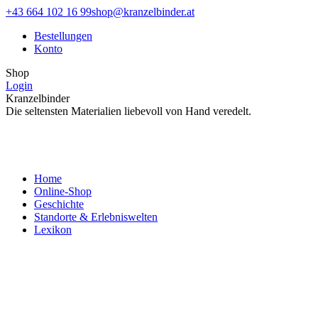
Zum
Facebook
Instagram
+43 664 102 16 99
shop@kranzelbinder.at
Inhalt
page
page
Bestellungen
springen
opens
opens
Konto
in
in
new
new
Shop
window
window
Login
Kranzelbinder
Die seltensten Materialien liebevoll von Hand veredelt.
Home
Online-Shop
Geschichte
Standorte & Erlebniswelten
Lexikon