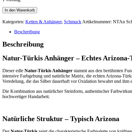
Natur
In den Warenkorb
Türkis
Anhänger
Kategorien:
Ketten & Anhänger
,
Schmuck
Artikelnummer:
NTAn
Sc
Menge
Beschreibung
Beschreibung
Natur-Türkis Anhänger – Echtes Arizona-Tü
Dieser edle
Natur-Türkis Anhänger
stammt aus den berühmten Fundge
intensive Farbgebung und natürliche Matrix, die echten Arizona-Türki
Veredelung, die das Silber dauerhaft vor Oxidation bewahrt und ihm e
Die Kombination aus natürlicher Steinform, authentischer Farbwirku
hochwertiger Handarbeit.
Natürliche Struktur – Typisch Arizona
Der
Natur-Türkis
zeigt die charakteristische Farbpalette von kräfti