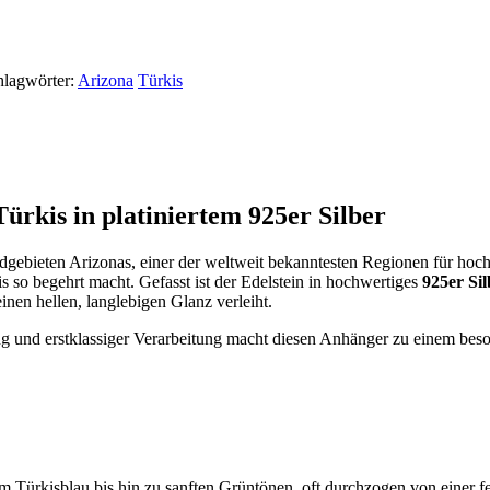
hlagwörter:
Arizona
Türkis
rkis in platiniertem 925er Silber
bieten Arizonas, einer der weltweit bekanntesten Regionen für hochwe
s so begehrt macht. Gefasst ist der Edelstein in hochwertiges
925er Sil
inen hellen, langlebigen Glanz verleiht.
ng und erstklassiger Verarbeitung macht diesen Anhänger zu einem be
gem Türkisblau bis hin zu sanften Grüntönen, oft durchzogen von einer 