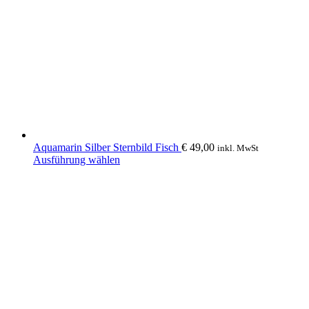
Aquamarin Silber Sternbild Fisch
€
49,00
inkl. MwSt
Dieses
Ausführung wählen
Produkt
weist
mehrere
Varianten
auf.
Die
Optionen
können
auf
der
Produktseite
gewählt