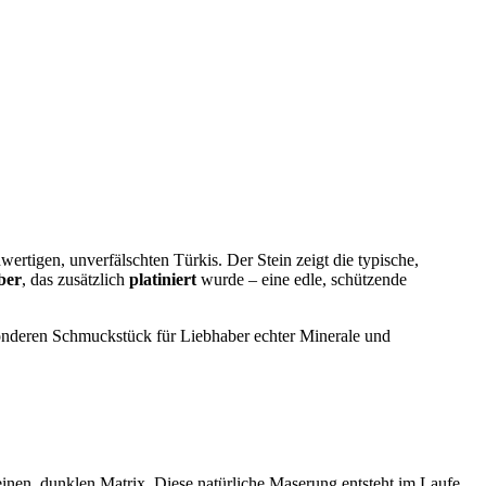
rtigen, unverfälschten Türkis. Der Stein zeigt die typische,
ber
, das zusätzlich
platiniert
wurde – eine edle, schützende
sonderen Schmuckstück für Liebhaber echter Minerale und
feinen, dunklen Matrix. Diese natürliche Maserung entsteht im Laufe