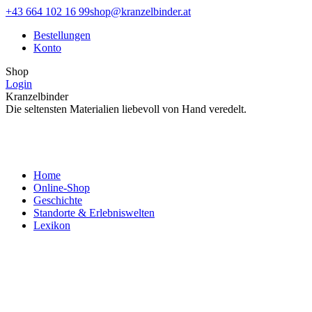
Zum
Facebook
Instagram
+43 664 102 16 99
shop@kranzelbinder.at
Inhalt
page
page
Bestellungen
springen
opens
opens
Konto
in
in
new
new
Shop
window
window
Login
Kranzelbinder
Die seltensten Materialien liebevoll von Hand veredelt.
Home
Online-Shop
Geschichte
Standorte & Erlebniswelten
Lexikon