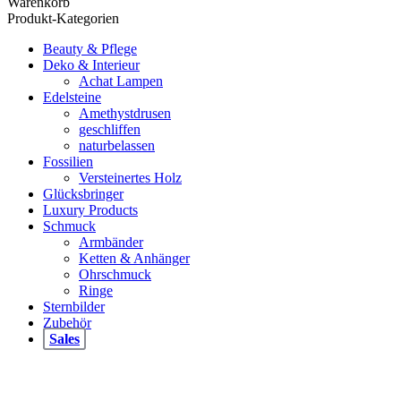
Warenkorb
weist
Produkt-Kategorien
mehrere
Varianten
Beauty & Pflege
auf.
Deko & Interieur
Die
Achat Lampen
Optionen
Edelsteine
können
Amethystdrusen
auf
geschliffen
der
naturbelassen
Produktseite
Fossilien
gewählt
Versteinertes Holz
werden
Glücksbringer
Luxury Products
Schmuck
Armbänder
Ketten & Anhänger
Ohrschmuck
Ringe
Sternbilder
Zubehör
Sales