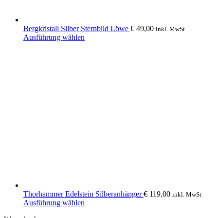
Bergkristall Silber Sternbild Löwe
€
49,00
inkl. MwSt
Dieses
Ausführung wählen
Produkt
weist
mehrere
Varianten
auf.
Die
Optionen
können
auf
der
Produktseite
gewählt
werden
Thorhammer Edelstein Silberanhänger
€
119,00
inkl. MwSt
Dieses
Ausführung wählen
Produkt