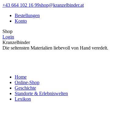
Zum
Facebook
Instagram
+43 664 102 16 99
shop@kranzelbinder.at
Inhalt
page
page
Bestellungen
springen
opens
opens
Konto
in
in
new
new
Shop
window
window
Login
Kranzelbinder
Die seltensten Materialien liebevoll von Hand veredelt.
Home
Online-Shop
Geschichte
Standorte & Erlebniswelten
Lexikon