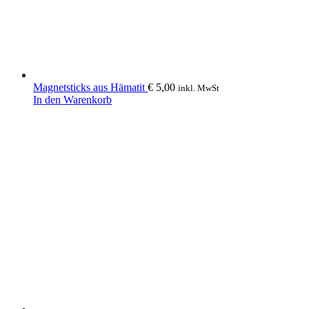
Produktseite
gewählt
werden
Magnetsticks aus Hämatit
€
5,00
inkl. MwSt
In den Warenkorb