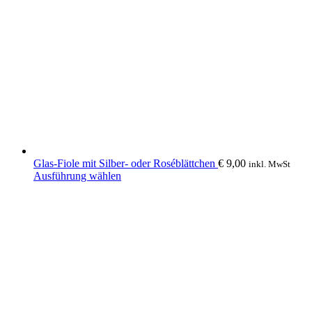
Glas-Fiole mit Silber- oder Roséblättchen
€
9,00
inkl. MwSt
Dieses
Ausführung wählen
Produkt
weist
mehrere
Varianten
auf.
Die
Optionen
können
auf
der