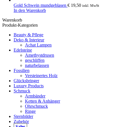
Gold Schwein mundgeblasen
€
19,50
inkl. MwSt
In den Warenkorb
Warenkorb
Produkt-Kategorien
Beauty & Pflege
Deko & Interieur
Achat Lampen
Edelsteine
Amethystdrusen
geschliffen
naturbelassen
Fossilien
Versteinertes Holz
Glücksbringer
Luxury Products
Schmuck
Armbänder
Ketten & Anhänger
Ohrschmuck
Ringe
Sternbilder
Zubehör
Sales