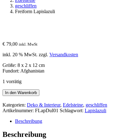
Edelsteine
geschliffen
Freiform Lapislazuli
€
79,00
inkl. MwSt
inkl. 20 % MwSt.
zzgl.
Versandkosten
Größe: 8 x 2 x 12 cm
Fundort: Afghanistan
1 vorrätig
Freiform
In den Warenkorb
Lapislazuli
Menge
Kategorien:
Deko & Interieur
,
Edelsteine
,
geschliffen
Artikelnummer:
FLapDuI01
Schlagwort:
Lapislazuli
Beschreibung
Beschreibung