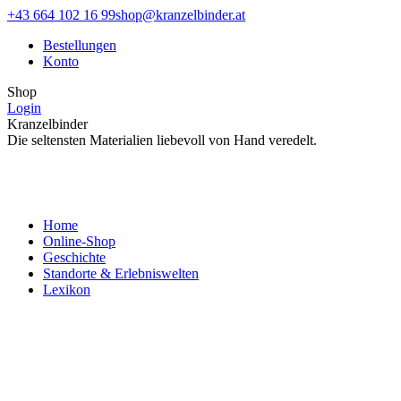
Zum
Facebook
Instagram
+43 664 102 16 99
shop@kranzelbinder.at
Inhalt
page
page
Bestellungen
springen
opens
opens
Konto
in
in
new
new
Shop
window
window
Login
Kranzelbinder
Die seltensten Materialien liebevoll von Hand veredelt.
Home
Online-Shop
Geschichte
Standorte & Erlebniswelten
Lexikon