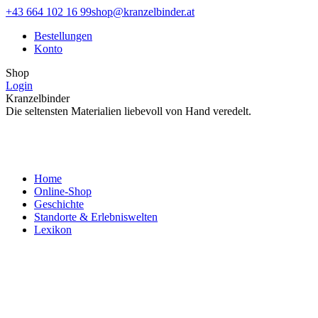
Zum
Facebook
Instagram
+43 664 102 16 99
shop@kranzelbinder.at
Inhalt
page
page
Bestellungen
springen
opens
opens
Konto
in
in
new
new
Shop
window
window
Login
Kranzelbinder
Die seltensten Materialien liebevoll von Hand veredelt.
Home
Online-Shop
Geschichte
Standorte & Erlebniswelten
Lexikon