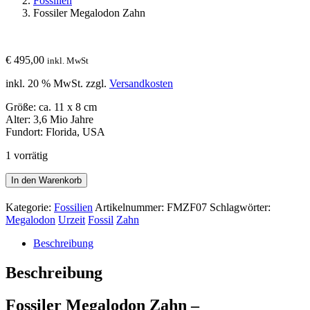
Fossilien
Fossiler Megalodon Zahn
€
495,00
inkl. MwSt
inkl. 20 % MwSt.
zzgl.
Versandkosten
Größe: ca. 11 x 8 cm
Alter: 3,6 Mio Jahre
Fundort: Florida, USA
1 vorrätig
Fossiler
In den Warenkorb
Megalodon
Zahn
Kategorie:
Fossilien
Artikelnummer:
FMZF07
Schlagwörter:
Menge
Megalodon
Urzeit
Fossil
Zahn
Beschreibung
Beschreibung
Fossiler Megalodon Zahn –