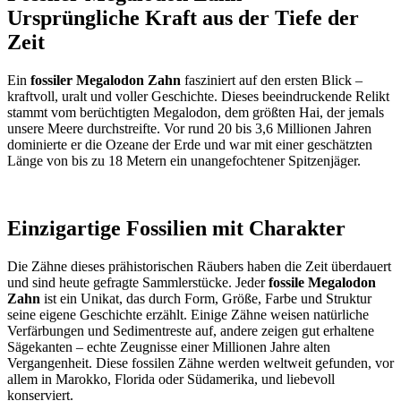
Ursprüngliche Kraft aus der Tiefe der
Zeit
Ein
fossiler Megalodon Zahn
fasziniert auf den ersten Blick –
kraftvoll, uralt und voller Geschichte. Dieses beeindruckende Relikt
stammt vom berüchtigten Megalodon, dem größten Hai, der jemals
unsere Meere durchstreifte. Vor rund 20 bis 3,6 Millionen Jahren
dominierte er die Ozeane der Erde und war mit einer geschätzten
Länge von bis zu 18 Metern ein unangefochtener Spitzenjäger.
Einzigartige Fossilien mit Charakter
Die Zähne dieses prähistorischen Räubers haben die Zeit überdauert
und sind heute gefragte Sammlerstücke. Jeder
fossile Megalodon
Zahn
ist ein Unikat, das durch Form, Größe, Farbe und Struktur
seine eigene Geschichte erzählt. Einige Zähne weisen natürliche
Verfärbungen und Sedimentreste auf, andere zeigen gut erhaltene
Sägekanten – echte Zeugnisse einer Millionen Jahre alten
Vergangenheit. Diese fossilen Zähne werden weltweit gefunden, vor
allem in Marokko, Florida oder Südamerika, und liebevoll
konserviert.