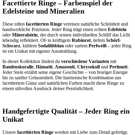
Facettierte Ringe – Farbenspiel der
Edelsteine und Mineralien
Diese edlen
facettierten Ringe
vereinen natürliche Schönheit und
handwerkliche Präzision. Jeder Ring trägt einen echten
Edelstein
oder
Mineralstein
, der durch seinen individuellen Schliff das Licht
lebendig reflektiert. Ob in kräftigem
Rubinrot
, tiefem
Schörl-
Schwarz
, kühlem
Sodalithblau
oder zartem
Perlweiß
– jeder Ring
ist ein Unikat mit eigener Ausstrahlung.
In dieser Kollektion findest du
verschiedene Varianten
mit
Bambuskoralle
,
Hämatit
,
Amazonit
,
Chrysokoll
und
Perlmutt
.
Jeder Stein erzählt seine eigene Geschichte – von feuriger Energie
bis zu sanfter Gelassenheit. Die harmonische Kombination aus
facettiertem Glanz und natürlichen Farben macht diese Ringe zu
einem stilvollen Ausdruck deiner Persönlichkeit.
Handgefertigte Qualität – Jeder Ring ein
Unikat
Unsere
facettierten Ringe
werden mit Liebe zum Detail gefertigt.