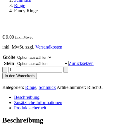
Schmuck
Ringe
Fancy Ringe
€
9,00
inkl. MwSt
inkl. MwSt.
zzgl.
Versandkosten
Größe
Stein
Zurücksetzen
Fancy
Ringe
In den Warenkorb
Menge
Kategorien:
Ringe
,
Schmuck
Artikelnummer:
RiSch01
Beschreibung
Zusätzliche Informationen
Produktsicherheit
Beschreibung