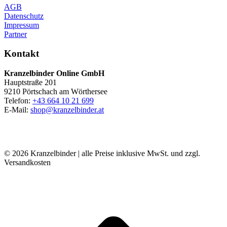
AGB
Datenschutz
Impressum
Partner
Kontakt
Kranzelbinder Online GmbH
Hauptstraße 201
9210 Pörtschach am Wörthersee
Telefon:
+43 664 10 21 699
E-Mail:
shop@kranzelbinder.at
© 2026 Kranzelbinder | alle Preise inklusive MwSt. und zzgl.
Versandkosten
t
T