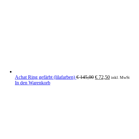
Ursprünglicher
Aktueller
Achat Ring gefärbt (lilafarben)
€
145,00
€
72,50
inkl. MwSt
Preis
Preis
In den Warenkorb
war:
ist:
€ 145,00
€ 72,50.