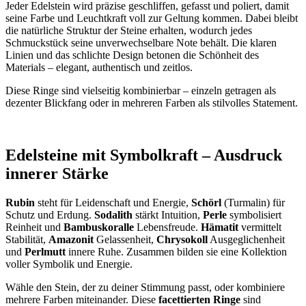
Jeder Edelstein wird präzise geschliffen, gefasst und poliert, damit
seine Farbe und Leuchtkraft voll zur Geltung kommen. Dabei bleibt
die natürliche Struktur der Steine erhalten, wodurch jedes
Schmuckstück seine unverwechselbare Note behält. Die klaren
Linien und das schlichte Design betonen die Schönheit des
Materials – elegant, authentisch und zeitlos.
Diese Ringe sind vielseitig kombinierbar – einzeln getragen als
dezenter Blickfang oder in mehreren Farben als stilvolles Statement.
Edelsteine mit Symbolkraft – Ausdruck
innerer Stärke
Rubin
steht für Leidenschaft und Energie,
Schörl
(Turmalin) für
Schutz und Erdung.
Sodalith
stärkt Intuition,
Perle
symbolisiert
Reinheit und
Bambuskoralle
Lebensfreude.
Hämatit
vermittelt
Stabilität,
Amazonit
Gelassenheit,
Chrysokoll
Ausgeglichenheit
und
Perlmutt
innere Ruhe. Zusammen bilden sie eine Kollektion
voller Symbolik und Energie.
Wähle den Stein, der zu deiner Stimmung passt, oder kombiniere
mehrere Farben miteinander. Diese
facettierten Ringe
sind