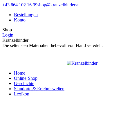
Zum
Facebook
Instagram
+43 664 102 16 99
shop@kranzelbinder.at
Inhalt
page
page
Bestellungen
springen
opens
opens
Konto
in
in
new
new
Shop
window
window
Login
Kranzelbinder
Die seltensten Materialien liebevoll von Hand veredelt.
Home
Online-Shop
Geschichte
Standorte & Erlebniswelten
Lexikon