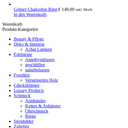
Grüner Chalcedon Ring
€
149,00
inkl. MwSt
In den Warenkorb
Warenkorb
Produkt-Kategorien
Beauty & Pflege
Deko & Interieur
Achat Lampen
Edelsteine
Amethystdrusen
geschliffen
naturbelassen
Fossilien
Versteinertes Holz
Glücksbringer
Luxury Products
Schmuck
Armbänder
Ketten & Anhänger
Ohrschmuck
Ringe
Sternbilder
Zubehör