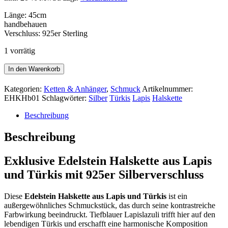
Länge: 45cm
handbehauen
Verschluss: 925er Sterling
1 vorrätig
Edelstein
In den Warenkorb
Halskette
-
Kategorien:
Ketten & Anhänger
,
Schmuck
Artikelnummer:
handbehauen
EHKHb01
Schlagwörter:
Silber
Türkis
Lapis
Halskette
Menge
Beschreibung
Beschreibung
Exklusive Edelstein Halskette aus Lapis
und Türkis mit 925er Silberverschluss
Diese
Edelstein Halskette aus Lapis und Türkis
ist ein
außergewöhnliches Schmuckstück, das durch seine kontrastreiche
Farbwirkung beeindruckt. Tiefblauer Lapislazuli trifft hier auf den
lebendigen Türkis und erschafft eine harmonische Komposition