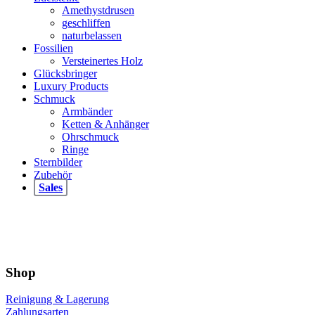
Amethystdrusen
werden
auf
geschliffen
der
naturbelassen
Produktseite
Fossilien
gewählt
Versteinertes Holz
werden
Glücksbringer
Luxury Products
Schmuck
Armbänder
Ketten & Anhänger
Ohrschmuck
Ringe
Sternbilder
Zubehör
Sales
Shop
Reinigung & Lagerung
Zahlungsarten