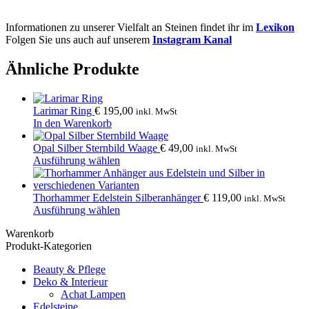
Informationen zu unserer Vielfalt an Steinen findet ihr im
Lexikon
Folgen Sie uns auch auf unserem
Instagram Kanal
Ähnliche Produkte
Larimar Ring
€
195,00
inkl. MwSt
In den Warenkorb
Opal Silber Sternbild Waage
€
49,00
inkl. MwSt
Dieses
Ausführung wählen
Produkt
weist
mehrere
Thorhammer Edelstein Silberanhänger
€
119,00
inkl. MwSt
Varianten
Dieses
Ausführung wählen
auf.
Produkt
Warenkorb
Die
weist
Produkt-Kategorien
Optionen
mehrere
können
Varianten
Beauty & Pflege
auf
auf.
Deko & Interieur
der
Die
Achat Lampen
Produktseite
Optionen
Edelsteine
gewählt
können