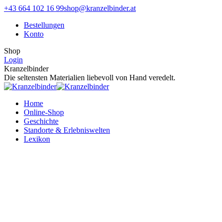
Zum
Facebook
Instagram
+43 664 102 16 99
shop@kranzelbinder.at
Inhalt
page
page
Bestellungen
springen
opens
opens
Konto
in
in
new
new
Shop
window
window
Login
Kranzelbinder
Die seltensten Materialien liebevoll von Hand veredelt.
Home
Online-Shop
Geschichte
Standorte & Erlebniswelten
Lexikon