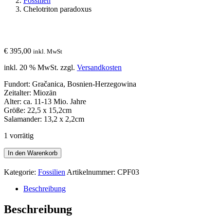
Fossilien
Chelotriton paradoxus
€
395,00
inkl. MwSt
inkl. 20 % MwSt.
zzgl.
Versandkosten
Fundort: Gračanica, Bosnien-Herzegowina
Zeitalter: Miozän
Alter: ca. 11-13 Mio. Jahre
Größe: 22,5 x 15,2cm
Salamander: 13,2 x 2,2cm
1 vorrätig
Chelotriton
In den Warenkorb
paradoxus
Menge
Kategorie:
Fossilien
Artikelnummer:
CPF03
Beschreibung
Beschreibung