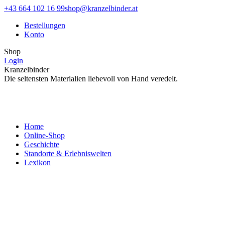
Zum
Facebook
Instagram
+43 664 102 16 99
shop@kranzelbinder.at
Inhalt
page
page
Bestellungen
springen
opens
opens
Konto
in
in
new
new
Shop
window
window
Login
Kranzelbinder
Die seltensten Materialien liebevoll von Hand veredelt.
Home
Online-Shop
Geschichte
Standorte & Erlebniswelten
Lexikon