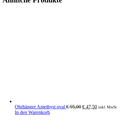
Ursprünglicher
Aktueller
Ohrhänger Amethyst oval
€
95,00
€
47,50
inkl. MwSt
Preis
Preis
In den Warenkorb
war:
ist:
€ 95,00
€ 47,50.