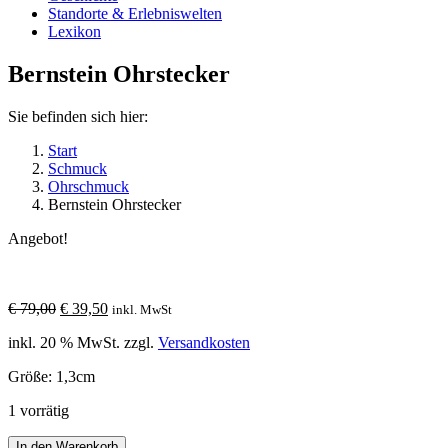
Standorte & Erlebniswelten
Lexikon
Bernstein Ohrstecker
Sie befinden sich hier:
Start
Schmuck
Ohrschmuck
Bernstein Ohrstecker
Angebot!
Ursprünglicher
Aktueller
€
79,00
€
39,50
inkl. MwSt
Preis
Preis
inkl. 20 % MwSt.
zzgl.
Versandkosten
war:
ist:
€ 79,00
€ 39,50.
Größe: 1,3cm
1 vorrätig
Bernstein
In den Warenkorb