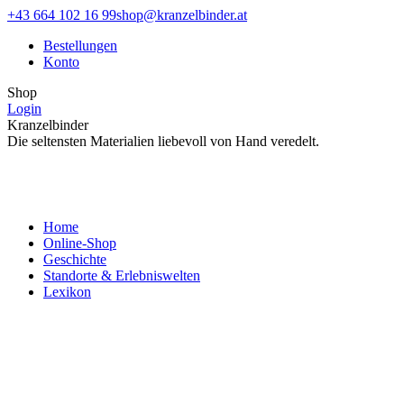
Zum
Facebook
Instagram
+43 664 102 16 99
shop@kranzelbinder.at
Inhalt
page
page
Bestellungen
springen
opens
opens
Konto
in
in
new
new
Shop
window
window
Login
Kranzelbinder
Die seltensten Materialien liebevoll von Hand veredelt.
Home
Online-Shop
Geschichte
Standorte & Erlebniswelten
Lexikon