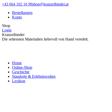
Zum
Facebook
Instagram
+43 664 102 16 99
shop@kranzelbinder.at
Inhalt
page
page
Bestellungen
springen
opens
opens
Konto
in
in
new
new
Shop
window
window
Login
Kranzelbinder
Die seltensten Materialien liebevoll von Hand veredelt.
Home
Online-Shop
Geschichte
Standorte & Erlebniswelten
Lexikon