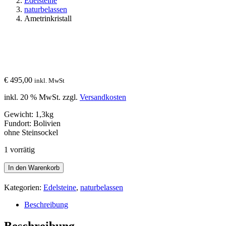
Edelsteine
naturbelassen
Ametrinkristall
€
495,00
inkl. MwSt
inkl. 20 % MwSt.
zzgl.
Versandkosten
Gewicht: 1,3kg
Fundort: Bolivien
ohne Steinsockel
1 vorrätig
Ametrinkristall
In den Warenkorb
Menge
Kategorien:
Edelsteine
,
naturbelassen
Beschreibung
Beschreibung