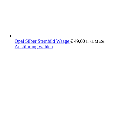
Produktseite
gewählt
werden
Opal Silber Sternbild Waage
€
49,00
inkl. MwSt
Dieses
Ausführung wählen
Produkt
weist
mehrere
Varianten
auf.
Die
Optionen
können
auf
der
Produktseite
gewählt
werden