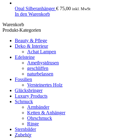
Opal Silberanhänger
€
75,00
inkl. MwSt
In den Warenkorb
Warenkorb
Produkt-Kategorien
Beauty & Pflege
Deko & Interieur
Achat Lampen
Edelsteine
Amethystdrusen
geschliffen
naturbelassen
Fossilien
Versteinertes Holz
Glücksbringer
Luxury Products
Schmuck
Armbänder
Ketten & Anhänger
Ohrschmuck
Ringe
Sternbilder
Zubehör