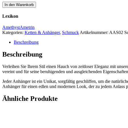
Ametrin
In den Warenkorb
Anhänger
Menge
Lexikon
Amethyst
Ametrin
Kategorien:
Ketten & Anhänger
,
Schmuck
Artikelnummer:
AAS02
S
Beschreibung
Beschreibung
Verleihen Sie Ihrem Stil einen Hauch von zeitloser Eleganz mit unser
vereint und für seine beruhigenden und ausgleichenden Eigenschaften 
Jeder Anhänger ist ein Unikat, sorgfältig geschliffen, um die natürli
Anhänger für einen edlen und modernen Look, der zu jedem Anlass pass
Ähnliche Produkte