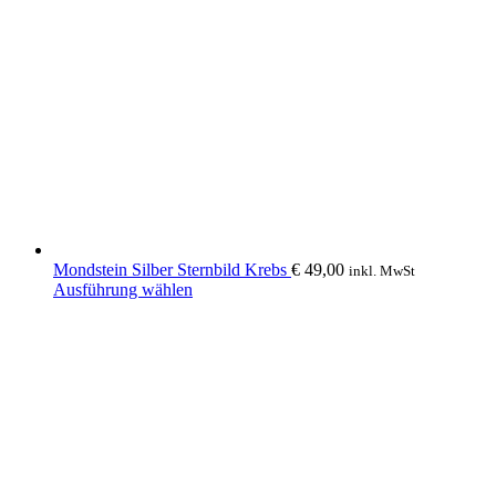
Mondstein Silber Sternbild Krebs
€
49,00
inkl. MwSt
Dieses
Ausführung wählen
Produkt
weist
mehrere
Varianten
auf.
Die
Optionen
können
auf
der