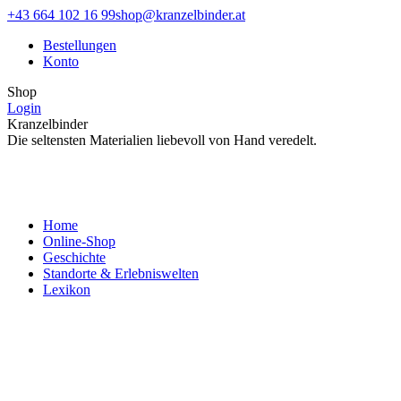
Zum
Facebook
Instagram
+43 664 102 16 99
shop@kranzelbinder.at
Inhalt
page
page
Bestellungen
springen
opens
opens
Konto
in
in
new
new
Shop
window
window
Login
Kranzelbinder
Die seltensten Materialien liebevoll von Hand veredelt.
Home
Online-Shop
Geschichte
Standorte & Erlebniswelten
Lexikon