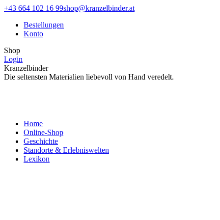
Zum
Facebook
Instagram
+43 664 102 16 99
shop@kranzelbinder.at
Inhalt
page
page
Bestellungen
springen
opens
opens
Konto
in
in
new
new
Shop
window
window
Login
Kranzelbinder
Die seltensten Materialien liebevoll von Hand veredelt.
Home
Online-Shop
Geschichte
Standorte & Erlebniswelten
Lexikon