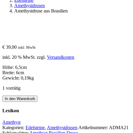
Edelsteine
Amethystdrusen
Amethystdruse aus Brasilien
€
39,00
inkl. MwSt
inkl. 20 % MwSt.
zzgl.
Versandkosten
Höhe: 6,5cm
Breite: 6cm
Gewicht: 0,19kg
1 vorrätig
Amethystdruse
In den Warenkorb
aus
Brasilien
Lexikon
Menge
Amethyst
Kategorien:
Edelsteine
,
Amethystdrusen
Artikelnummer:
ADMA21
Schlagwörter:
Amethyst
Brasilien
Druse