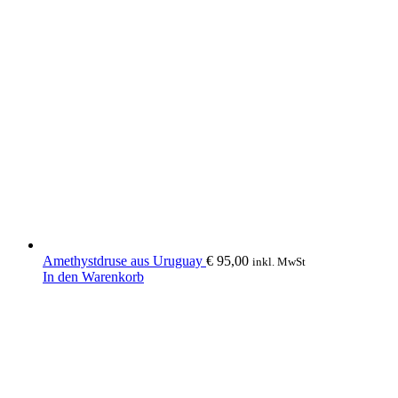
weist
mehrere
Varianten
auf.
Die
Optionen
können
auf
der
Produktseite
gewählt
werden
Amethystdruse aus Uruguay
€
95,00
inkl. MwSt
In den Warenkorb