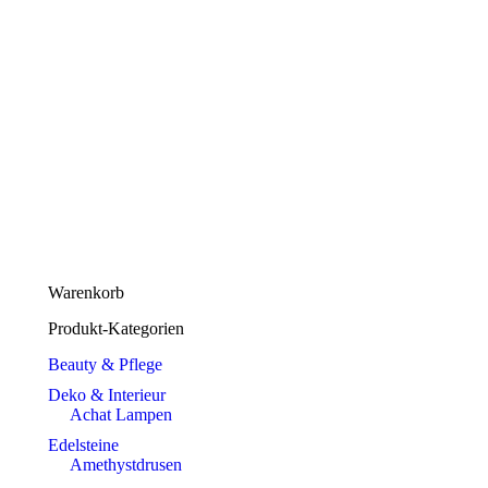
Dieses
Ausführung wählen
Produkt
Saphir Silber Sternbild Schütze
weist
€
49,00
mehrere
Warenkorb
Varianten
auf.
Produkt-Kategorien
Die
Optionen
Beauty & Pflege
können
Deko & Interieur
auf
Achat Lampen
der
Produktseite
Edelsteine
gewählt
Amethystdrusen
werden