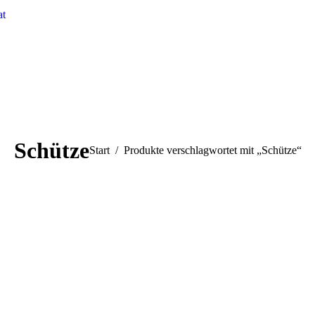
at
Schütze
Sie befinden sich hier:
Start
Produkte verschlagwortet mit „Schütze“