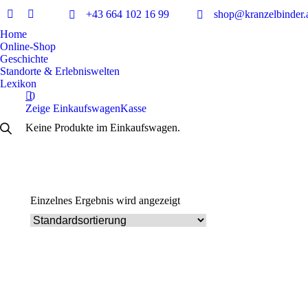
+43 664 102 16 99
shop@kranzelbinder.
Facebook
Instagram
Home
page
page
Online-Shop
opens
opens
Geschichte
in
in
Standorte & Erlebniswelten
new
new
Lexikon
window
window
0
Zeige Einkaufswagen
Kasse
Keine Produkte im Einkaufswagen.
Einzelnes Ergebnis wird angezeigt