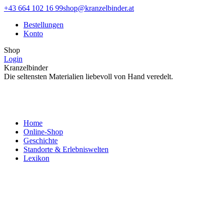
Zum
Facebook
Instagram
+43 664 102 16 99
shop@kranzelbinder.at
Inhalt
page
page
Bestellungen
springen
opens
opens
Konto
in
in
new
new
Shop
window
window
Login
Kranzelbinder
Die seltensten Materialien liebevoll von Hand veredelt.
Home
Online-Shop
Geschichte
Standorte & Erlebniswelten
Lexikon