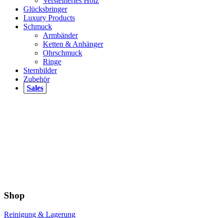
Versteinertes Holz
Glücksbringer
Luxury Products
Schmuck
Armbänder
Ketten & Anhänger
Ohrschmuck
Ringe
Sternbilder
Zubehör
Sales
Shop
Reinigung & Lagerung