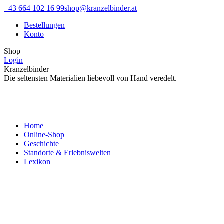
Zum
Facebook
Instagram
+43 664 102 16 99
shop@kranzelbinder.at
Inhalt
page
page
Bestellungen
springen
opens
opens
Konto
in
in
new
new
Shop
window
window
Login
Kranzelbinder
Die seltensten Materialien liebevoll von Hand veredelt.
Home
Online-Shop
Geschichte
Standorte & Erlebniswelten
Lexikon