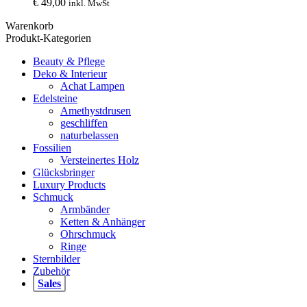
€
49,00
inkl. MwSt
Warenkorb
Produkt-Kategorien
Beauty & Pflege
Deko & Interieur
Achat Lampen
Edelsteine
Amethystdrusen
geschliffen
naturbelassen
Fossilien
Versteinertes Holz
Glücksbringer
Luxury Products
Schmuck
Armbänder
Ketten & Anhänger
Ohrschmuck
Ringe
Sternbilder
Zubehör
Sales