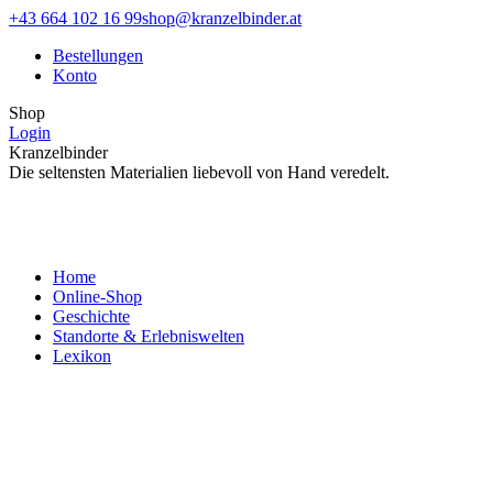
Zum
Facebook
Instagram
+43 664 102 16 99
shop@kranzelbinder.at
Inhalt
page
page
Bestellungen
springen
opens
opens
Konto
in
in
new
new
Shop
window
window
Login
Kranzelbinder
Die seltensten Materialien liebevoll von Hand veredelt.
Home
Online-Shop
Geschichte
Standorte & Erlebniswelten
Lexikon