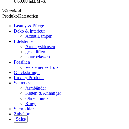
€
69,00
inkl. MwSt
Warenkorb
Produkt-Kategorien
Beauty & Pflege
Deko & Interieur
Achat Lampen
Edelsteine
Amethystdrusen
geschliffen
naturbelassen
Fossilien
Versteinertes Holz
Glücksbringer
Luxury Products
Schmuck
Armbänder
Ketten & Anhänger
Ohrschmuck
Ringe
Sternbilder
Zubehör
Sales