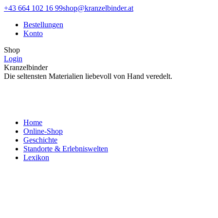
Zum
Facebook
Instagram
+43 664 102 16 99
shop@kranzelbinder.at
Inhalt
page
page
Bestellungen
springen
opens
opens
Konto
in
in
new
new
Shop
window
window
Login
Kranzelbinder
Die seltensten Materialien liebevoll von Hand veredelt.
Home
Online-Shop
Geschichte
Standorte & Erlebniswelten
Lexikon