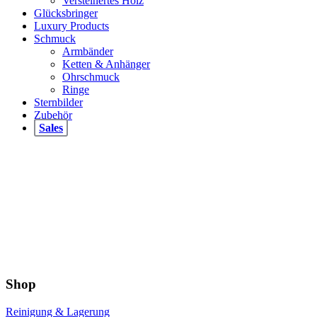
Versteinertes Holz
Glücksbringer
Luxury Products
Schmuck
Armbänder
Ketten & Anhänger
Ohrschmuck
Ringe
Sternbilder
Zubehör
Sales
Shop
Reinigung & Lagerung