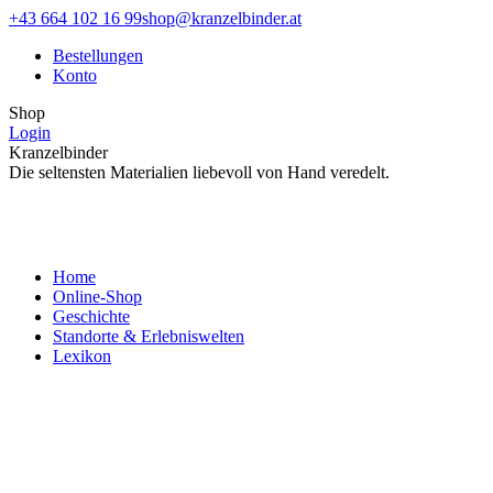
Zum
Facebook
Instagram
+43 664 102 16 99
shop@kranzelbinder.at
Inhalt
page
page
Bestellungen
springen
opens
opens
Konto
in
in
new
new
Shop
window
window
Login
Kranzelbinder
Die seltensten Materialien liebevoll von Hand veredelt.
Home
Online-Shop
Geschichte
Standorte & Erlebniswelten
Lexikon