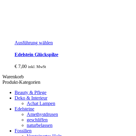
Dieses
Ausführung wählen
Produkt
weist
Edelstein Glückspilze
mehrere
Varianten
€
7,00
inkl. MwSt
auf.
Die
Warenkorb
Optionen
Produkt-Kategorien
können
auf
Beauty & Pflege
der
Deko & Interieur
Produktseite
Achat Lampen
gewählt
Edelsteine
werden
Amethystdrusen
geschliffen
naturbelassen
Fossilien