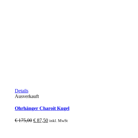
Details
Ausverkauft
Ohrhänger Charoit Kugel
Ursprünglicher
Aktueller
€
175,00
€
87,50
inkl. MwSt
Preis
Preis
war:
ist:
€ 175,00
€ 87,50.