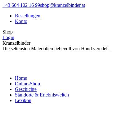
Zum
Facebook
Instagram
+43 664 102 16 99
shop@kranzelbinder.at
Inhalt
page
page
Bestellungen
springen
opens
opens
Konto
in
in
new
new
Shop
window
window
Login
Kranzelbinder
Die seltensten Materialien liebevoll von Hand veredelt.
Home
Online-Shop
Geschichte
Standorte & Erlebniswelten
Lexikon