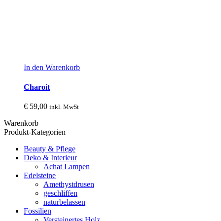
In den Warenkorb
Charoit
€
59,00
inkl. MwSt
Warenkorb
Produkt-Kategorien
Beauty & Pflege
Deko & Interieur
Achat Lampen
Edelsteine
Amethystdrusen
geschliffen
naturbelassen
Fossilien
Versteinertes Holz