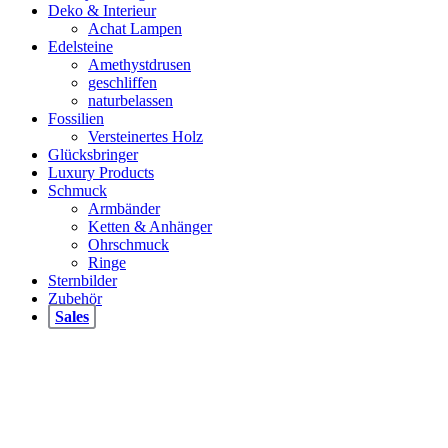
der
Deko & Interieur
Produktseite
Achat Lampen
gewählt
Edelsteine
werden
Amethystdrusen
geschliffen
naturbelassen
Fossilien
Versteinertes Holz
Glücksbringer
Luxury Products
Schmuck
Armbänder
Ketten & Anhänger
Ohrschmuck
Ringe
Sternbilder
Zubehör
Sales