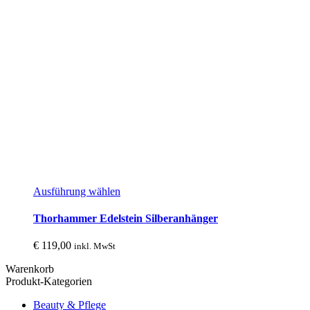
Dieses
Ausführung wählen
Produkt
weist
Thorhammer Edelstein Silberanhänger
mehrere
Varianten
€
119,00
inkl. MwSt
auf.
Die
Warenkorb
Optionen
Produkt-Kategorien
können
auf
Beauty & Pflege