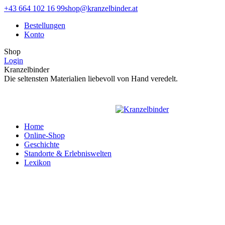
Zum
Facebook
Instagram
+43 664 102 16 99
shop@kranzelbinder.at
Inhalt
page
page
Bestellungen
springen
opens
opens
Konto
in
in
new
new
Shop
window
window
Login
Kranzelbinder
Die seltensten Materialien liebevoll von Hand veredelt.
Home
Online-Shop
Geschichte
Standorte & Erlebniswelten
Lexikon