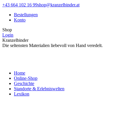
Zum
Facebook
Instagram
+43 664 102 16 99
shop@kranzelbinder.at
Inhalt
page
page
Bestellungen
springen
opens
opens
Konto
in
in
new
new
Shop
window
window
Login
Kranzelbinder
Die seltensten Materialien liebevoll von Hand veredelt.
Home
Online-Shop
Geschichte
Standorte & Erlebniswelten
Lexikon