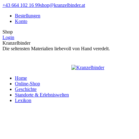
Zum
Facebook
Instagram
+43 664 102 16 99
shop@kranzelbinder.at
Inhalt
page
page
Bestellungen
springen
opens
opens
Konto
in
in
new
new
Shop
window
window
Login
Kranzelbinder
Die seltensten Materialien liebevoll von Hand veredelt.
Home
Online-Shop
Geschichte
Standorte & Erlebniswelten
Lexikon