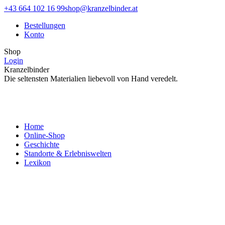
Zum
Facebook
Instagram
+43 664 102 16 99
shop@kranzelbinder.at
Inhalt
page
page
Bestellungen
springen
opens
opens
Konto
in
in
new
new
Shop
window
window
Login
Kranzelbinder
Die seltensten Materialien liebevoll von Hand veredelt.
Home
Online-Shop
Geschichte
Standorte & Erlebniswelten
Lexikon