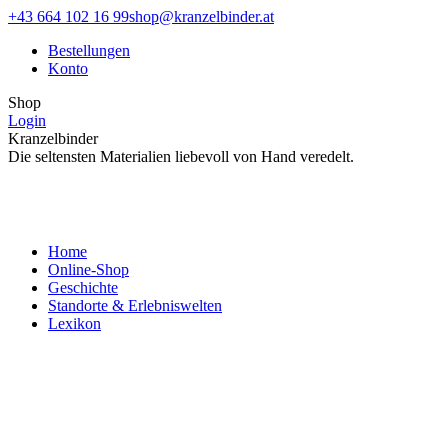
Zum
Facebook
Instagram
+43 664 102 16 99
shop@kranzelbinder.at
Inhalt
page
page
Bestellungen
springen
opens
opens
Konto
in
in
new
new
Shop
window
window
Login
Kranzelbinder
Die seltensten Materialien liebevoll von Hand veredelt.
Home
Online-Shop
Geschichte
Standorte & Erlebniswelten
Lexikon