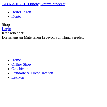
Zum
Facebook
Instagram
+43 664 102 16 99
shop@kranzelbinder.at
Inhalt
page
page
Bestellungen
springen
opens
opens
Konto
in
in
new
new
Shop
window
window
Login
Kranzelbinder
Die seltensten Materialien liebevoll von Hand veredelt.
Home
Online-Shop
Geschichte
Standorte & Erlebniswelten
Lexikon