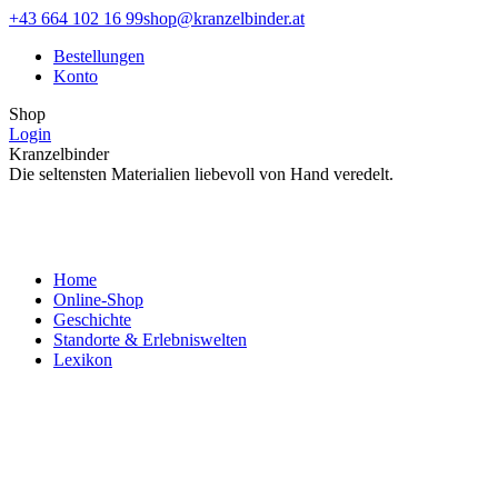
Zum
Facebook
Instagram
+43 664 102 16 99
shop@kranzelbinder.at
Inhalt
page
page
Bestellungen
springen
opens
opens
Konto
in
in
new
new
Shop
window
window
Login
Kranzelbinder
Die seltensten Materialien liebevoll von Hand veredelt.
Home
Online-Shop
Geschichte
Standorte & Erlebniswelten
Lexikon