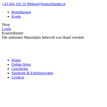
Zum
Facebook
Instagram
+43 664 102 16 99
shop@kranzelbinder.at
Inhalt
page
page
Bestellungen
springen
opens
opens
Konto
in
in
new
new
Shop
window
window
Login
Kranzelbinder
Die seltensten Materialien liebevoll von Hand veredelt.
Home
Online-Shop
Geschichte
Standorte & Erlebniswelten
Lexikon