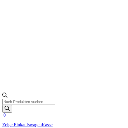
Products
search
0
Zeige Einkaufswagen
Kasse