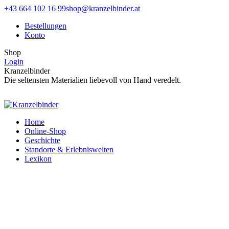
Zum
Facebook
Instagram
+43 664 102 16 99
shop@kranzelbinder.at
Inhalt
page
page
Bestellungen
springen
opens
opens
Konto
in
in
new
new
Shop
window
window
Login
Kranzelbinder
Die seltensten Materialien liebevoll von Hand veredelt.
Home
Online-Shop
Geschichte
Standorte & Erlebniswelten
Lexikon